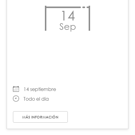
14
Sep
Día Latinoamericano de
la Imagen de la Mujer en
los Medios
14 septiembre
Todo el día
MÁS INFORMACIÓN