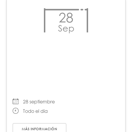
28
Sep
Día de acción por la
Despenalización del
Aborto en América Latina
y el Caribe
28 septiembre
Todo el día
MÁS INFORMACIÓN