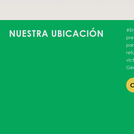
#En
NUESTRA UBICACIÓN
pre
par
ref
vic
Gén