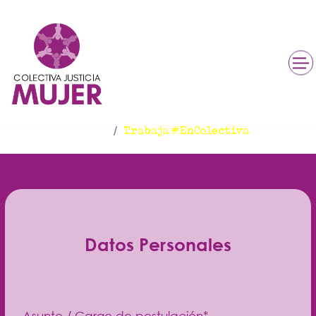
Trabaja #EnColectiva
Inicio
Trabaja #EnColectiva
Datos Personales
Asunto / Cargo de postulación*