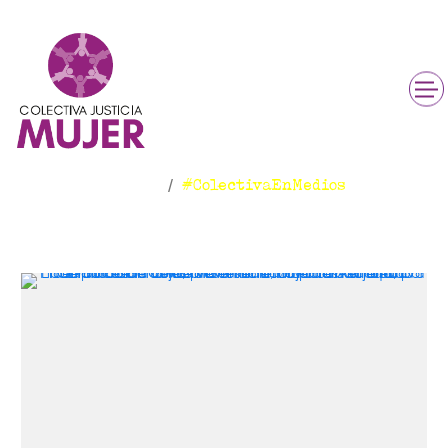
#ColectivaEnMedios
Inicio
#ColectivaEnMedios