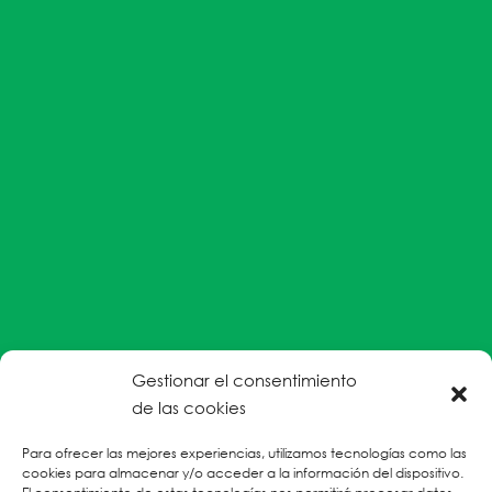
Gestionar el consentimiento
#EnColectiva estamos comprometidas con la
de las cookies
prevención de la explotación y el abuso sexual por
Para ofrecer las mejores experiencias, utilizamos tecnologías como las
parte del personal humanitario hacia personas
cookies para almacenar y/o acceder a la información del dispositivo.
refugiadas, migrantes desplazadas internas y/o