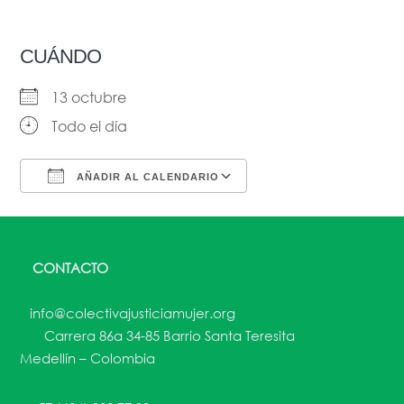
CUÁNDO
13 octubre
Todo el día
AÑADIR AL CALENDARIO
Descargar ICS
Google Calendar
CONTACTO
info@colectivajusticiamujer.org
Carrera 86a 34-85 Barrio Santa Teresita
Medellín – Colombia