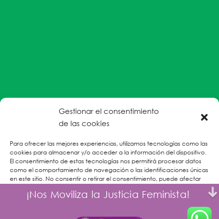
Gestionar el consentimiento
#EnColectiva estamos comprometidas con la
de las cookies
prevención de la explotación y el abuso sexual por
Para ofrecer las mejores experiencias, utilizamos tecnologías como las
parte del personal humanitario hacia personas
cookies para almacenar y/o acceder a la información del dispositivo.
refugiadas, migrantes desplazadas internas y/o
El consentimiento de estas tecnologías nos permitirá procesar datos
victimas sobrevivientes de Violencias Basadas en
como el comportamiento de navegación o las identificaciones únicas
en este sitio. No consentir o retirar el consentimiento, puede afectar
Género.
negativamente a ciertas características y funciones.
¡Nos Moviliza la Justicia Feminista!
CONOCE MÁS
Aceptar