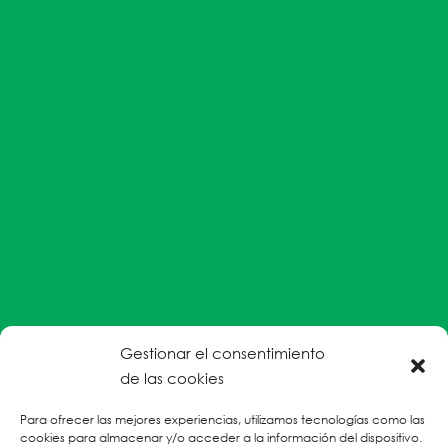
Gestionar el consentimiento
#EnColectiva estamos comprometidas con la
de las cookies
prevención de la explotación y el abuso sexual por
Para ofrecer las mejores experiencias, utilizamos tecnologías como las
parte del personal humanitario hacia personas
cookies para almacenar y/o acceder a la información del dispositivo.
refugiadas, migrantes desplazadas internas y/o