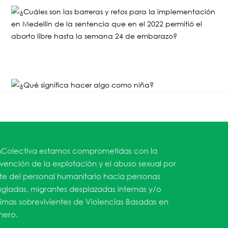
Colectiva estamos comprometidas con la
vención de la explotación y el abuso sexual por
te del personal humanitario hacia personas
ugiadas, migrantes desplazadas internas y/o
timas sobrevivientes de Violencias Basadas en
ero.