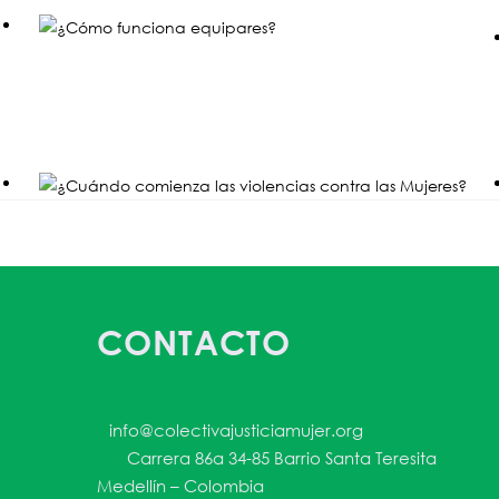
CONTACTO
info@colectivajusticiamujer.org
Carrera 86a 34-85 Barrio Santa Teresita
Medellín – Colombia