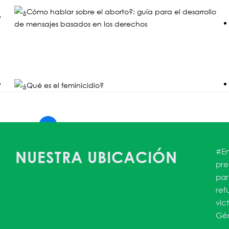
1
2
3
4
…
55
56
57
→
#En
NUESTRA UBICACIÓN
pre
par
ref
vic
Gén