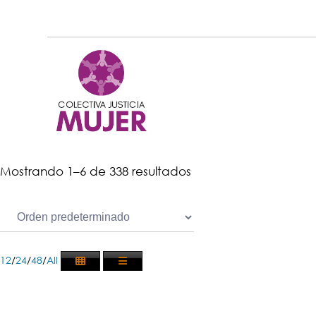
Mostrando 1–6 de 338 resultados
12
/
24
/
48
/
All