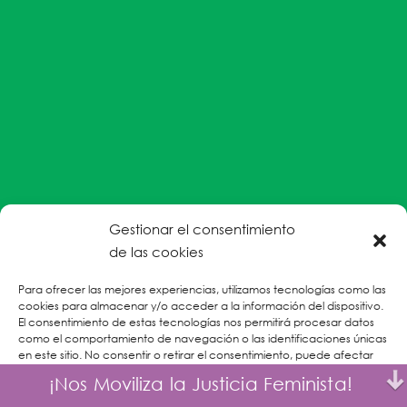
Gestionar el consentimiento
#EnColectiva estamos comprometidas con la
de las cookies
prevención de la explotación y el abuso sexual por
Para ofrecer las mejores experiencias, utilizamos tecnologías como las
parte del personal humanitario hacia personas
cookies para almacenar y/o acceder a la información del dispositivo.
refugiadas, migrantes desplazadas internas y/o
El consentimiento de estas tecnologías nos permitirá procesar datos
victimas sobrevivientes de Violencias Basadas en
como el comportamiento de navegación o las identificaciones únicas
en este sitio. No consentir o retirar el consentimiento, puede afectar
Género.
negativamente a ciertas características y funciones.
¡Nos Moviliza la Justicia Feminista!