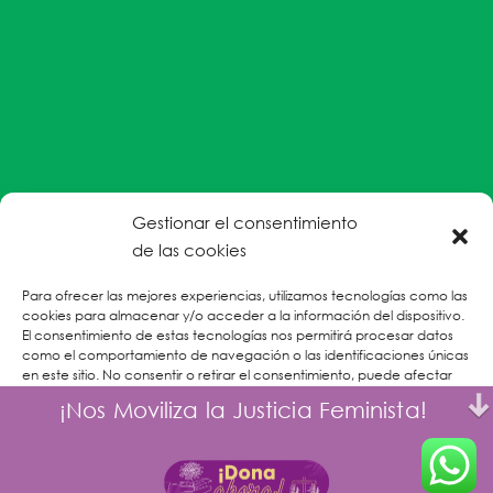
Gestionar el consentimiento
#EnColectiva estamos comprometidas con la
de las cookies
prevención de la explotación y el abuso sexual por
Para ofrecer las mejores experiencias, utilizamos tecnologías como las
parte del personal humanitario hacia personas
cookies para almacenar y/o acceder a la información del dispositivo.
refugiadas, migrantes desplazadas internas y/o
El consentimiento de estas tecnologías nos permitirá procesar datos
victimas sobrevivientes de Violencias Basadas en
como el comportamiento de navegación o las identificaciones únicas
en este sitio. No consentir o retirar el consentimiento, puede afectar
Género.
negativamente a ciertas características y funciones.
¡Nos Moviliza la Justicia Feminista!
CONOCE MÁS
Aceptar