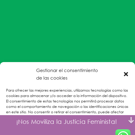
Gestionar el consentimiento
#EnColectiva estamos comprometidas con la
de las cookies
prevención de la explotación y el abuso sexual por
Para ofrecer las mejores experiencias, utilizamos tecnologías como las
parte del personal humanitario hacia personas
cookies para almacenar y/o acceder a la información del dispositivo.
refugiadas, migrantes desplazadas internas y/o
El consentimiento de estas tecnologías nos permitirá procesar datos
victimas sobrevivientes de Violencias Basadas en
como el comportamiento de navegación o las identificaciones únicas
en este sitio. No consentir o retirar el consentimiento, puede afectar
Género.
negativamente a ciertas características y funciones.
¡Nos Moviliza la Justicia Feminista!
CONOCE MÁS
Aceptar