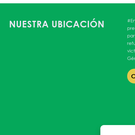
#En
NUESTRA UBICACIÓN
pre
par
ref
vic
Gén