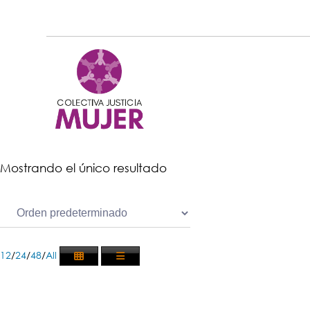
Mostrando el único resultado
12
/
24
/
48
/
All