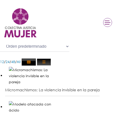
Mostrando 25–30 de 38 resultados
12
/
24
/
48
/
All
Micromachismos: La violencia invisible en la pareja