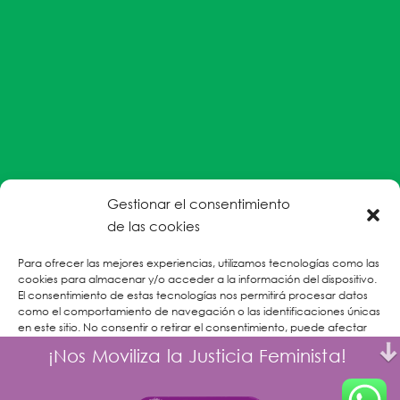
Gestionar el consentimiento
#EnColectiva estamos comprometidas con la
de las cookies
prevención de la explotación y el abuso sexual por
Para ofrecer las mejores experiencias, utilizamos tecnologías como las
parte del personal humanitario hacia personas
cookies para almacenar y/o acceder a la información del dispositivo.
refugiadas, migrantes desplazadas internas y/o
El consentimiento de estas tecnologías nos permitirá procesar datos
victimas sobrevivientes de Violencias Basadas en
como el comportamiento de navegación o las identificaciones únicas
en este sitio. No consentir o retirar el consentimiento, puede afectar
Género.
negativamente a ciertas características y funciones.
¡Nos Moviliza la Justicia Feminista!
CONOCE MÁS
Aceptar