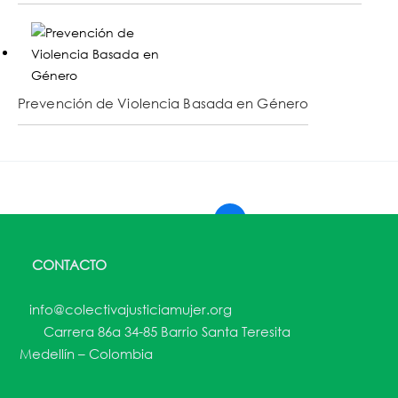
Prevención de Violencia Basada en Género
←
1
2
3
4
5
6
7
→
CONTACTO
info@colectivajusticiamujer.org
Carrera 86a 34-85 Barrio Santa Teresita
Medellín – Colombia