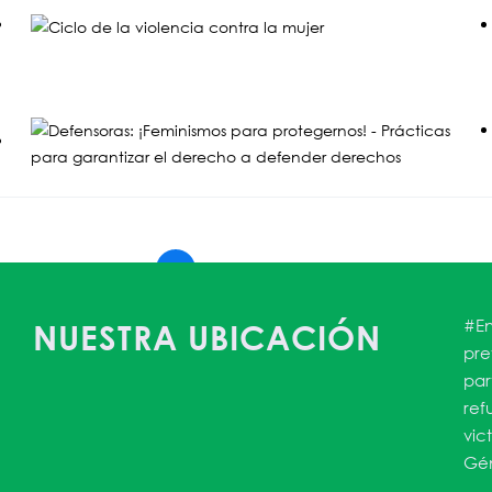
←
1
2
3
4
5
6
7
→
#En
NUESTRA UBICACIÓN
pre
par
ref
vic
Gén