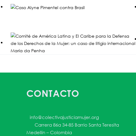
CONTACTO
info@colectivajusticiamujer.org
Carrera 86a 34-85 Barrio Santa Teresita
Medellín – Colombia