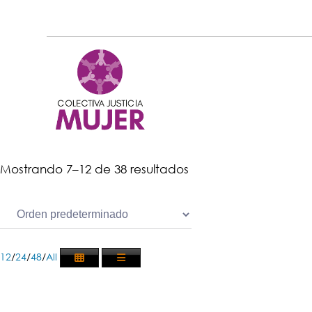
Mostrando 7–12 de 38 resultados
12
/
24
/
48
/
All