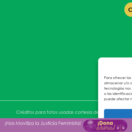
Para ofrecer las
almacenar y/o ac
tecnologías nos
o las identificac
puede afectar n
Créditos para fotos usadas cortesía de ACNUR
¡Nos Moviliza la Justicia Feminista!