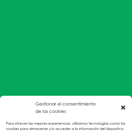
Gestionar el consentimiento
#EnColectiva estamos comprometidas con la
de las cookies
prevención de la explotación y el abuso sexual por
Para ofrecer las mejores experiencias, utilizamos tecnologías como las
parte del personal humanitario hacia personas
cookies para almacenar y/o acceder a la información del dispositivo.
refugiadas, migrantes desplazadas internas y/o