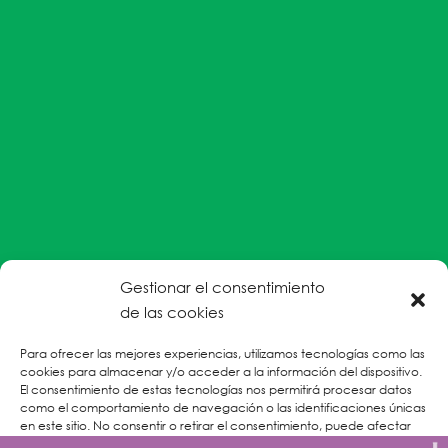
Gestionar el consentimiento
#EnColectiva estamos comprometidas con la
de las cookies
prevención de la explotación y el abuso sexual por
Para ofrecer las mejores experiencias, utilizamos tecnologías como las
parte del personal humanitario hacia personas
cookies para almacenar y/o acceder a la información del dispositivo.
refugiadas, migrantes desplazadas internas y/o
El consentimiento de estas tecnologías nos permitirá procesar datos
victimas sobrevivientes de Violencias Basadas en
como el comportamiento de navegación o las identificaciones únicas
en este sitio. No consentir o retirar el consentimiento, puede afectar
Género.
negativamente a ciertas características y funciones.