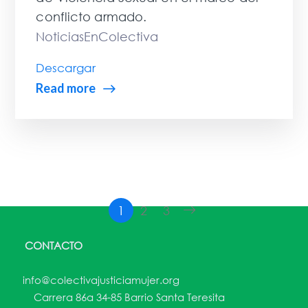
conflicto armado.
NoticiasEnColectiva
Descargar
Read more
1
2
3
CONTACTO
info@colectivajusticiamujer.org
Carrera 86a 34-85 Barrio Santa Teresita