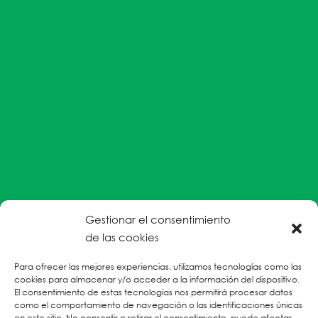
Gestionar el consentimiento
#EnColectiva estamos comprometidas con la
de las cookies
prevención de la explotación y el abuso sexual por
Para ofrecer las mejores experiencias, utilizamos tecnologías como las
parte del personal humanitario hacia personas
cookies para almacenar y/o acceder a la información del dispositivo.
refugiadas, migrantes desplazadas internas y/o
El consentimiento de estas tecnologías nos permitirá procesar datos
victimas sobrevivientes de Violencias Basadas en
como el comportamiento de navegación o las identificaciones únicas
en este sitio. No consentir o retirar el consentimiento, puede afectar