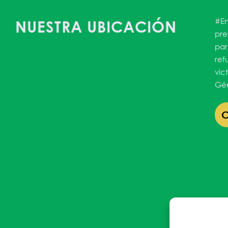
#En
NUESTRA UBICACIÓN
pre
par
ref
vic
Gén