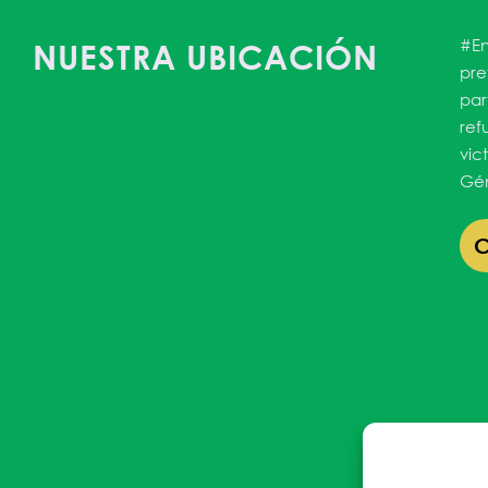
#En
NUESTRA UBICACIÓN
pre
par
ref
vic
Gén