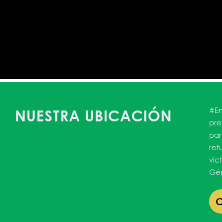
#En
NUESTRA UBICACIÓN
pre
par
ref
vic
Gén