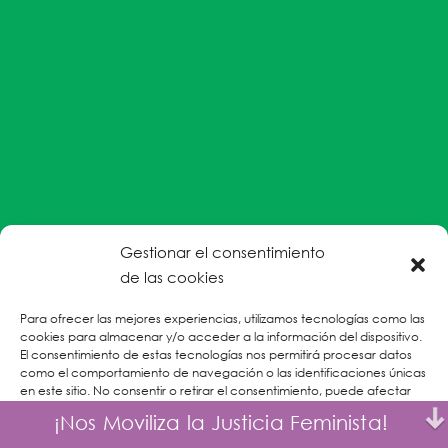
Gestionar el consentimiento
#EnColectiva estamos comprometidas con la
de las cookies
prevención de la explotación y el abuso sexual por
Para ofrecer las mejores experiencias, utilizamos tecnologías como las
parte del personal humanitario hacia personas
cookies para almacenar y/o acceder a la información del dispositivo.
refugiadas, migrantes desplazadas internas y/o
El consentimiento de estas tecnologías nos permitirá procesar datos
victimas sobrevivientes de Violencias Basadas en
como el comportamiento de navegación o las identificaciones únicas
en este sitio. No consentir o retirar el consentimiento, puede afectar
Género.
negativamente a ciertas características y funciones.
¡Nos Moviliza la Justicia Feminista!