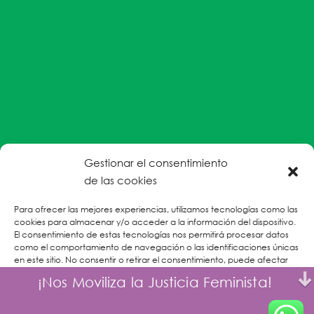
Gestionar el consentimiento
#EnColectiva estamos comprometidas con la
de las cookies
prevención de la explotación y el abuso sexual por
Para ofrecer las mejores experiencias, utilizamos tecnologías como las
parte del personal humanitario hacia personas
cookies para almacenar y/o acceder a la información del dispositivo.
refugiadas, migrantes desplazadas internas y/o
El consentimiento de estas tecnologías nos permitirá procesar datos
victimas sobrevivientes de Violencias Basadas en
como el comportamiento de navegación o las identificaciones únicas
en este sitio. No consentir o retirar el consentimiento, puede afectar
Género.
negativamente a ciertas características y funciones.
¡Nos Moviliza la Justicia Feminista!
CONOCE MÁS
Aceptar