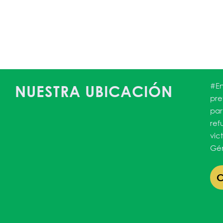
#En
NUESTRA UBICACIÓN
pre
par
ref
vic
Gén