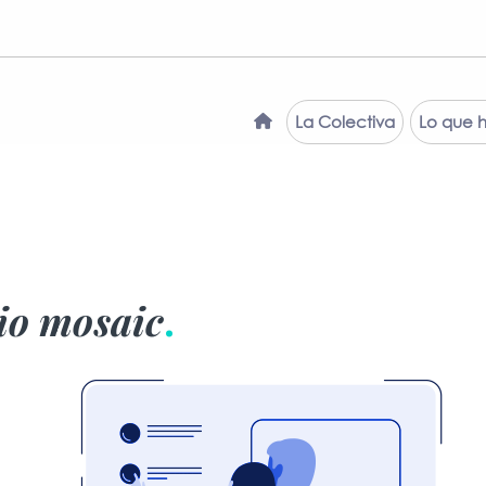
La Colectiva
Lo que 
lio mosaic
.