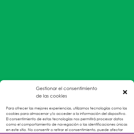
Gestionar el consentimiento
#EnColectiva estamos comprometidas con la
de las cookies
prevención de la explotación y el abuso sexual por
Para ofrecer las mejores experiencias, utilizamos tecnologías como las
parte del personal humanitario hacia personas
cookies para almacenar y/o acceder a la información del dispositivo.
refugiadas, migrantes desplazadas internas y/o
El consentimiento de estas tecnologías nos permitirá procesar datos
victimas sobrevivientes de Violencias Basadas en
como el comportamiento de navegación o las identificaciones únicas
en este sitio. No consentir o retirar el consentimiento, puede afectar
Género.