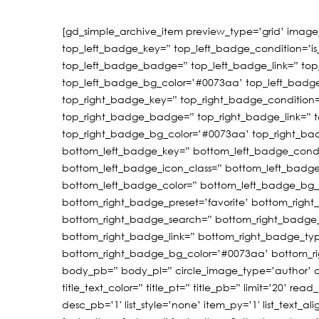
[gd_simple_archive_item preview_type=’grid’ image
top_left_badge_key=” top_left_badge_condition=’is
top_left_badge_badge=” top_left_badge_link=” top
top_left_badge_bg_color=’#0073aa’ top_left_badge_t
top_right_badge_key=” top_right_badge_condition=
top_right_badge_badge=” top_right_badge_link=” 
top_right_badge_bg_color=’#0073aa’ top_right_badg
bottom_left_badge_key=” bottom_left_badge_condi
bottom_left_badge_icon_class=” bottom_left_badg
bottom_left_badge_color=” bottom_left_badge_bg_co
bottom_right_badge_preset=’favorite’ bottom_righ
bottom_right_badge_search=” bottom_right_badge
bottom_right_badge_link=” bottom_right_badge_ty
bottom_right_badge_bg_color=’#0073aa’ bottom_rig
body_pb=” body_pl=” circle_image_type=’author’ circ
title_text_color=” title_pt=” title_pb=” limit=’20’ re
desc_pb=’1′ list_style=’none’ item_py=’1′ list_text_ali