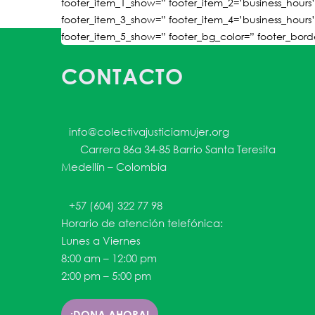
footer_item_1_show=” footer_item_2=’business_hours’
footer_item_3_show=” footer_item_4=’business_hours’
footer_item_5_show=” footer_bg_color=” footer_border
CONTACTO
info@colectivajusticiamujer.org
Carrera 86a 34-85 Barrio Santa Teresita
Medellín – Colombia
+57 (604) 322 77 98
Horario de atención telefónica:
Lunes a Viernes
8:00 am – 12:00 pm
2:00 pm – 5:00 pm
¡DONA AHORA!