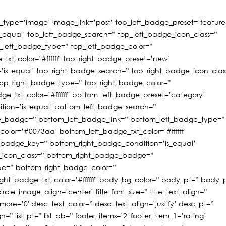
_type=’image’ image_link=’post’ top_left_badge_preset=’feature
_equal’ top_left_badge_search=” top_left_badge_icon_class=”
_left_badge_type=” top_left_badge_color=”
xt_color=’#ffffff’ top_right_badge_preset=’new’
’is_equal’ top_right_badge_search=” top_right_badge_icon_clas
top_right_badge_type=” top_right_badge_color=”
e_txt_color=’#ffffff’ bottom_left_badge_preset=’category’
tion=’is_equal’ bottom_left_badge_search=”
e_badge=” bottom_left_badge_link=” bottom_left_badge_type=”
lor=’#0073aa’ bottom_left_badge_txt_color=’#ffffff’
t_badge_key=” bottom_right_badge_condition=’is_equal’
_icon_class=” bottom_right_badge_badge=”
pe=” bottom_right_badge_color=”
ht_badge_txt_color=’#ffffff’ body_bg_color=” body_pt=” body_
le_image_align=’center’ title_font_size=” title_text_align=”
ad_more=’0′ desc_text_color=” desc_text_align=’justify’ desc_pt=”
gn=” list_pt=” list_pb=” footer_items=’2′ footer_item_1=’rating’