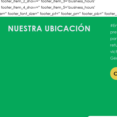
 footer_item_2_show=” footer_item_3=’business_hours’
 footer_item_4_show=” footer_item_5=’business_hours’
=” footer_font_size=” footer_pt=” footer_pr=” footer_pb=” footer_
#En
NUESTRA UBICACIÓN
pre
par
ref
vic
Gén