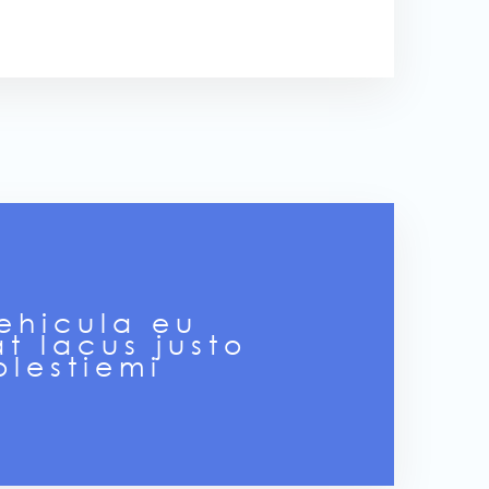
vehicula eu
t lacus justo
olestiemi