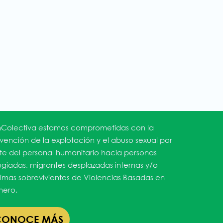
Colectiva estamos comprometidas con la
vención de la explotación y el abuso sexual por
te del personal humanitario hacia personas
ugiadas, migrantes desplazadas internas y/o
timas sobrevivientes de Violencias Basadas en
ero.
CONOCE MÁS