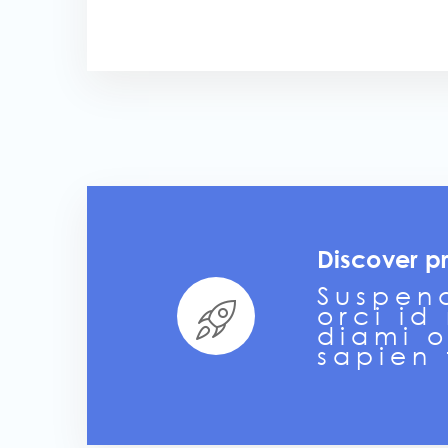
Discover p
Suspend
orci id
diami o
sapien 