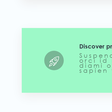
Discover p
Suspend
orci id
diami o
sapien 