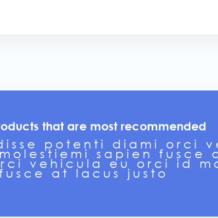
roducts that are most recommended
isse potenti diami orci 
 molestiemi sapien fusce a
rci vehicula eu orci id m
fusce at lacus justo