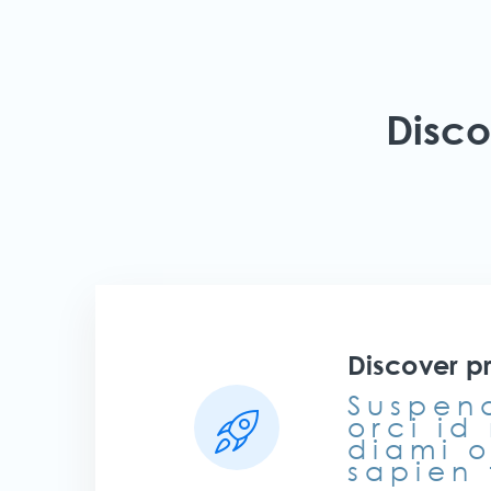
Disco
Discover p
Suspend
orci id
diami o
sapien 