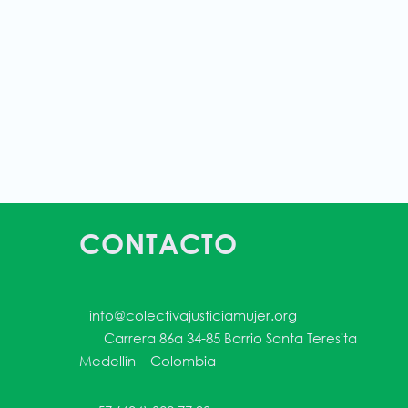
CONTACTO
info@colectivajusticiamujer.org
Carrera 86a 34-85 Barrio Santa Teresita
Medellín – Colombia