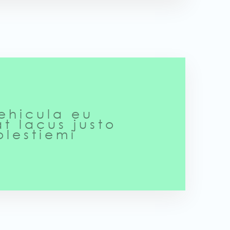
vehicula eu
t lacus justo
olestiemi