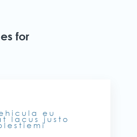
es for
vehicula eu
t lacus justo
olestiemi