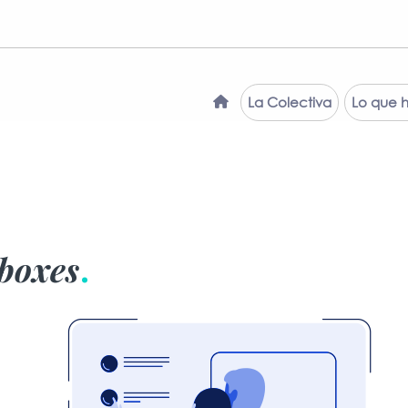
La Colectiva
Lo que 
 boxes
.