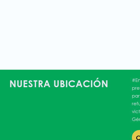
#En
NUESTRA UBICACIÓN
pre
par
ref
vic
Gén