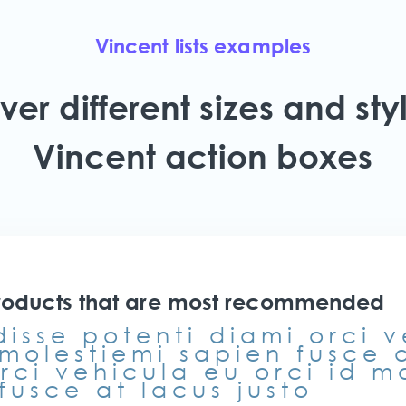
Vincent lists examples
ver different sizes and styl
Vincent action boxes
roducts that are most recommended
isse potenti diami orci 
 molestiemi sapien fusce a
rci vehicula eu orci id m
fusce at lacus justo