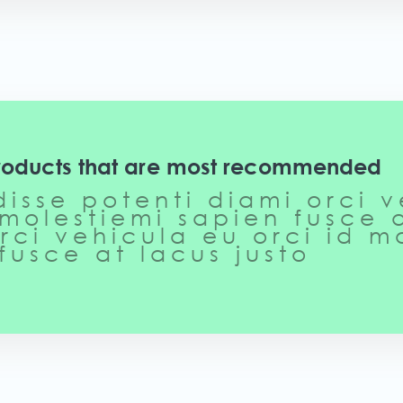
roducts that are most recommended
isse potenti diami orci 
 molestiemi sapien fusce a
rci vehicula eu orci id m
fusce at lacus justo