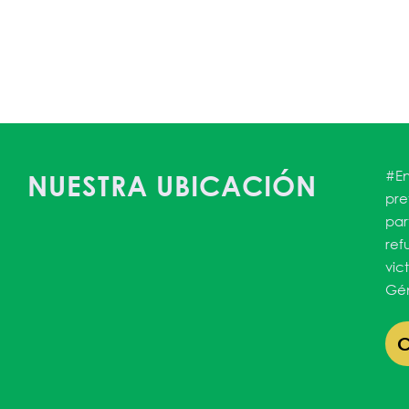
#En
NUESTRA UBICACIÓN
pre
par
ref
vic
Gén