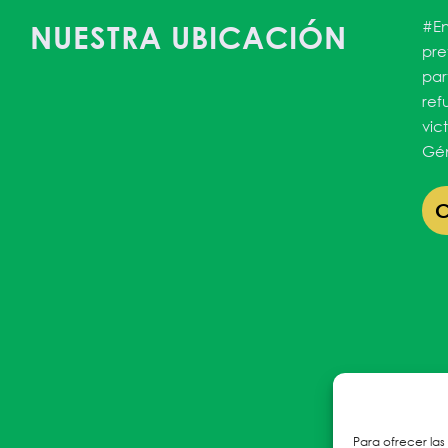
#En
NUESTRA UBICACIÓN
pre
par
ref
vic
Gén
Para ofrecer las