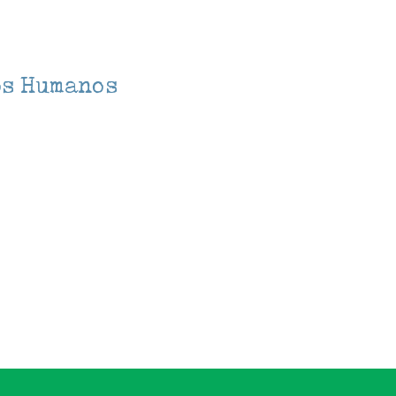
os Humanos
lendar
iCalendar
Office 3