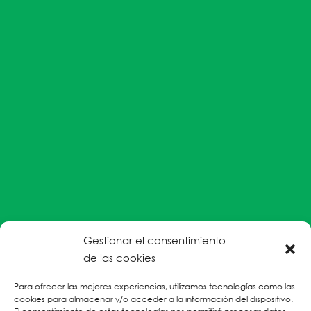
Gestionar el consentimiento
#EnColectiva estamos comprometidas con la
de las cookies
prevención de la explotación y el abuso sexual por
Para ofrecer las mejores experiencias, utilizamos tecnologías como las
parte del personal humanitario hacia personas
cookies para almacenar y/o acceder a la información del dispositivo.
refugiadas, migrantes desplazadas internas y/o