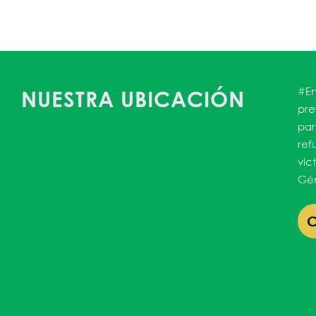
lendar
iCalendar
Office 3
#En
NUESTRA UBICACIÓN
pre
par
ref
vic
Gén