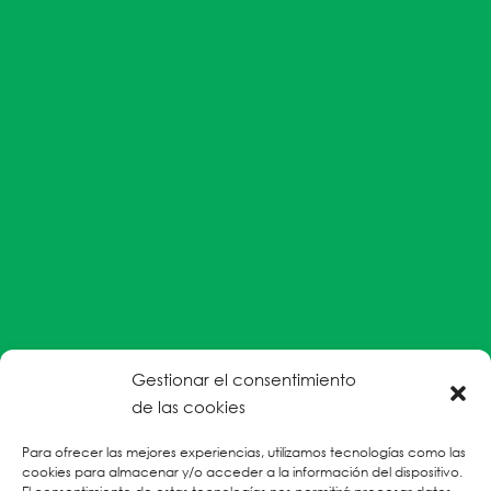
Gestionar el consentimiento
#EnColectiva estamos comprometidas con la
de las cookies
prevención de la explotación y el abuso sexual por
Para ofrecer las mejores experiencias, utilizamos tecnologías como las
parte del personal humanitario hacia personas
cookies para almacenar y/o acceder a la información del dispositivo.
refugiadas, migrantes desplazadas internas y/o