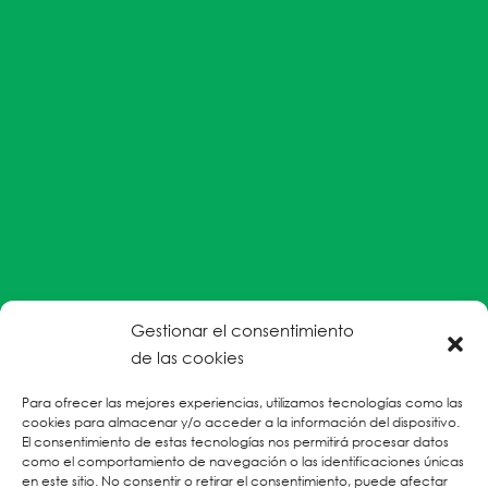
Gestionar el consentimiento
#EnColectiva estamos comprometidas con la
de las cookies
prevención de la explotación y el abuso sexual por
Para ofrecer las mejores experiencias, utilizamos tecnologías como las
parte del personal humanitario hacia personas
cookies para almacenar y/o acceder a la información del dispositivo.
refugiadas, migrantes desplazadas internas y/o
El consentimiento de estas tecnologías nos permitirá procesar datos
victimas sobrevivientes de Violencias Basadas en
como el comportamiento de navegación o las identificaciones únicas
en este sitio. No consentir o retirar el consentimiento, puede afectar
Género.