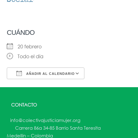
CUÁNDO
20 febrero
Todo el día
AÑADIR AL CALENDARIO
Descargar ICS
Google Calendar
CONTACTO
info@colectivajusticiamujer.org
Carrera 86a 34-85 Barrio Santa Teresita
Medellín – Colombia