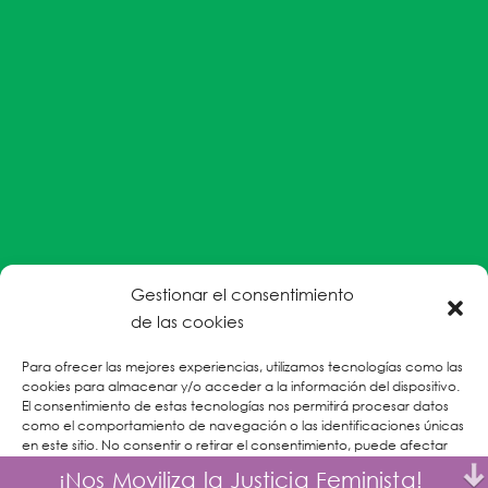
Gestionar el consentimiento
#EnColectiva estamos comprometidas con la
de las cookies
prevención de la explotación y el abuso sexual por
Para ofrecer las mejores experiencias, utilizamos tecnologías como las
parte del personal humanitario hacia personas
cookies para almacenar y/o acceder a la información del dispositivo.
refugiadas, migrantes desplazadas internas y/o
El consentimiento de estas tecnologías nos permitirá procesar datos
victimas sobrevivientes de Violencias Basadas en
como el comportamiento de navegación o las identificaciones únicas
en este sitio. No consentir o retirar el consentimiento, puede afectar
Género.
negativamente a ciertas características y funciones.
¡Nos Moviliza la Justicia Feminista!