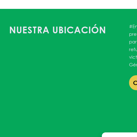
lendar
iCalendar
Office 3
#En
NUESTRA UBICACIÓN
pre
par
ref
vic
Gén