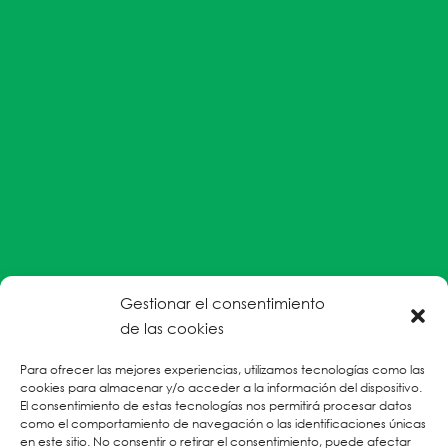
Gestionar el consentimiento
#EnColectiva estamos comprometidas con la
de las cookies
prevención de la explotación y el abuso sexual por
Para ofrecer las mejores experiencias, utilizamos tecnologías como las
parte del personal humanitario hacia personas
cookies para almacenar y/o acceder a la información del dispositivo.
refugiadas, migrantes desplazadas internas y/o
El consentimiento de estas tecnologías nos permitirá procesar datos
victimas sobrevivientes de Violencias Basadas en
como el comportamiento de navegación o las identificaciones únicas
en este sitio. No consentir o retirar el consentimiento, puede afectar
Género.