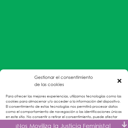
Gestionar el consentimiento
#EnColectiva estamos comprometidas con la
de las cookies
prevención de la explotación y el abuso sexual por
Para ofrecer las mejores experiencias, utilizamos tecnologías como las
parte del personal humanitario hacia personas
cookies para almacenar y/o acceder a la información del dispositivo.
refugiadas, migrantes desplazadas internas y/o
El consentimiento de estas tecnologías nos permitirá procesar datos
victimas sobrevivientes de Violencias Basadas en
como el comportamiento de navegación o las identificaciones únicas
en este sitio. No consentir o retirar el consentimiento, puede afectar
Género.
negativamente a ciertas características y funciones.
¡Nos Moviliza la Justicia Feminista!