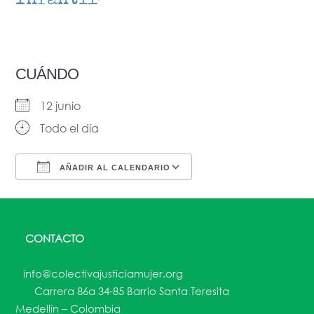
CUÁNDO
12 junio
Todo el día
AÑADIR AL CALENDARIO
Descargar ICS
Google Calendar
CONTACTO
info@colectivajusticiamujer.org
Carrera 86a 34-85 Barrio Santa Teresita
Medellín – Colombia