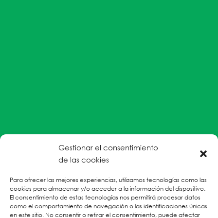
Gestionar el consentimiento
#EnColectiva estamos comprometidas con la
de las cookies
prevención de la explotación y el abuso sexual por
Para ofrecer las mejores experiencias, utilizamos tecnologías como las
parte del personal humanitario hacia personas
cookies para almacenar y/o acceder a la información del dispositivo.
refugiadas, migrantes desplazadas internas y/o
El consentimiento de estas tecnologías nos permitirá procesar datos
victimas sobrevivientes de Violencias Basadas en
como el comportamiento de navegación o las identificaciones únicas
en este sitio. No consentir o retirar el consentimiento, puede afectar
Género.