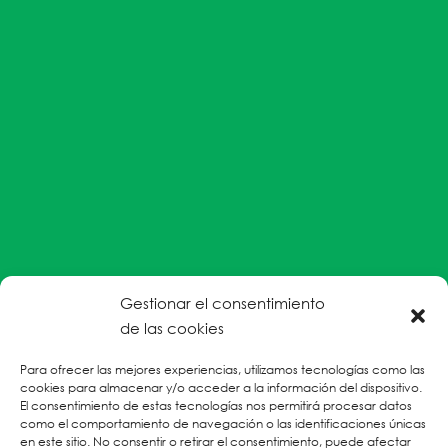
Gestionar el consentimiento
#EnColectiva estamos comprometidas con la
de las cookies
prevención de la explotación y el abuso sexual por
Para ofrecer las mejores experiencias, utilizamos tecnologías como las
parte del personal humanitario hacia personas
cookies para almacenar y/o acceder a la información del dispositivo.
refugiadas, migrantes desplazadas internas y/o
El consentimiento de estas tecnologías nos permitirá procesar datos
victimas sobrevivientes de Violencias Basadas en
como el comportamiento de navegación o las identificaciones únicas
en este sitio. No consentir o retirar el consentimiento, puede afectar
Género.