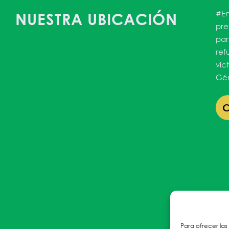
#En
NUESTRA UBICACIÓN
pre
par
ref
vic
Gén
Para ofrecer las