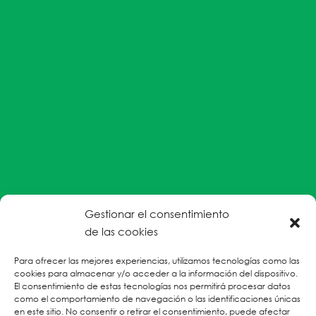
Gestionar el consentimiento
#EnColectiva estamos comprometidas con la
de las cookies
prevención de la explotación y el abuso sexual por
Para ofrecer las mejores experiencias, utilizamos tecnologías como las
parte del personal humanitario hacia personas
cookies para almacenar y/o acceder a la información del dispositivo.
refugiadas, migrantes desplazadas internas y/o
El consentimiento de estas tecnologías nos permitirá procesar datos
victimas sobrevivientes de Violencias Basadas en
como el comportamiento de navegación o las identificaciones únicas
en este sitio. No consentir o retirar el consentimiento, puede afectar
Género.