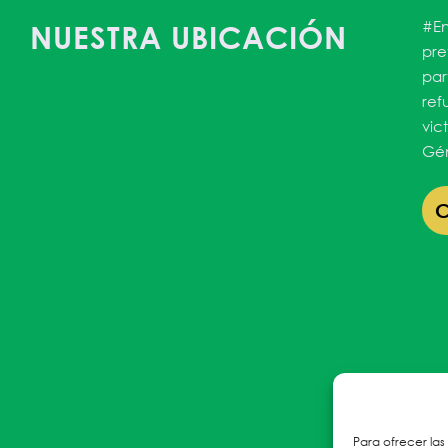
#En
NUESTRA UBICACIÓN
pre
par
ref
vic
Gén
Para ofrecer las