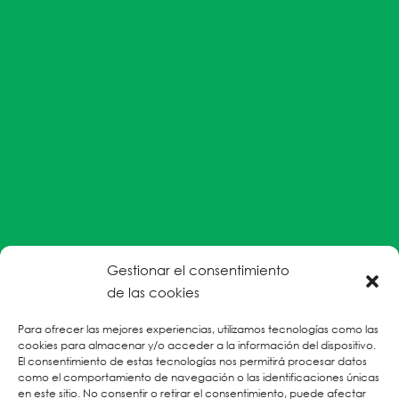
Gestionar el consentimiento
#EnColectiva estamos comprometidas con la
de las cookies
prevención de la explotación y el abuso sexual por
Para ofrecer las mejores experiencias, utilizamos tecnologías como las
parte del personal humanitario hacia personas
cookies para almacenar y/o acceder a la información del dispositivo.
refugiadas, migrantes desplazadas internas y/o
El consentimiento de estas tecnologías nos permitirá procesar datos
victimas sobrevivientes de Violencias Basadas en
como el comportamiento de navegación o las identificaciones únicas
en este sitio. No consentir o retirar el consentimiento, puede afectar
Género.