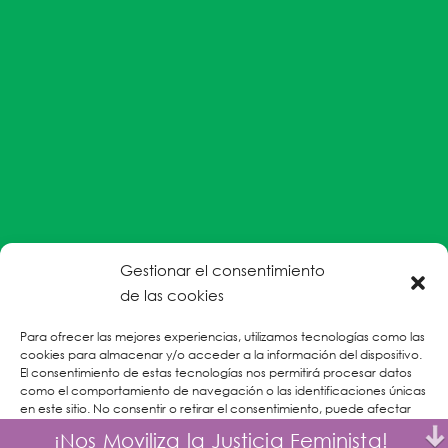
Gestionar el consentimiento
#EnColectiva estamos comprometidas con la
de las cookies
prevención de la explotación y el abuso sexual por
Para ofrecer las mejores experiencias, utilizamos tecnologías como las
parte del personal humanitario hacia personas
cookies para almacenar y/o acceder a la información del dispositivo.
refugiadas, migrantes desplazadas internas y/o
El consentimiento de estas tecnologías nos permitirá procesar datos
victimas sobrevivientes de Violencias Basadas en
como el comportamiento de navegación o las identificaciones únicas
en este sitio. No consentir o retirar el consentimiento, puede afectar
Género.
negativamente a ciertas características y funciones.
¡Nos Moviliza la Justicia Feminista!