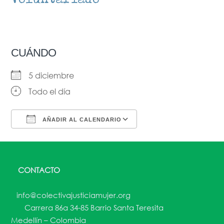
CUÁNDO
5 diciembre
Todo el día
AÑADIR AL CALENDARIO
Descargar ICS
Google Calendar
CONTACTO
info@colectivajusticiamujer.org
Carrera 86a 34-85 Barrio Santa Teresita
Medellín – Colombia