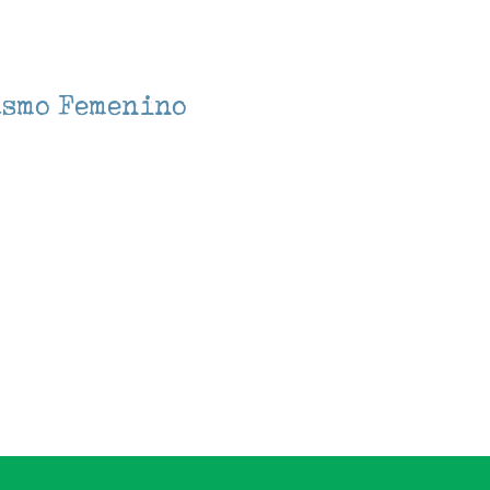
asmo Femenino
lendar
iCalendar
Office 3