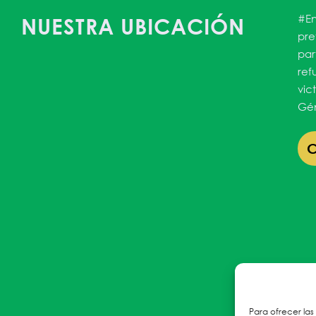
#En
NUESTRA UBICACIÓN
pre
par
ref
vic
Gén
Para ofrecer las