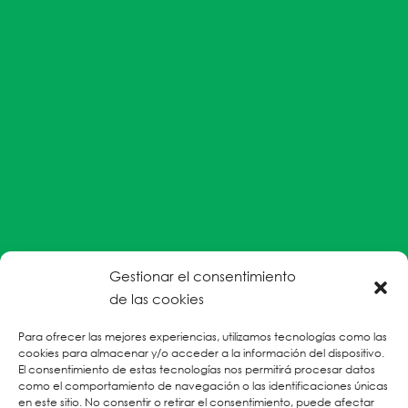
Gestionar el consentimiento
#EnColectiva estamos comprometidas con la
de las cookies
prevención de la explotación y el abuso sexual por
Para ofrecer las mejores experiencias, utilizamos tecnologías como las
parte del personal humanitario hacia personas
cookies para almacenar y/o acceder a la información del dispositivo.
refugiadas, migrantes desplazadas internas y/o
El consentimiento de estas tecnologías nos permitirá procesar datos
victimas sobrevivientes de Violencias Basadas en
como el comportamiento de navegación o las identificaciones únicas
en este sitio. No consentir o retirar el consentimiento, puede afectar
Género.