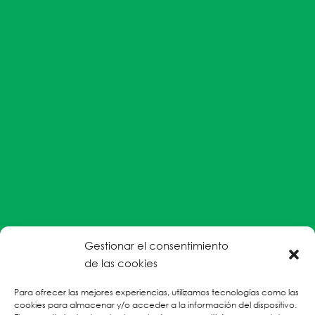
Gestionar el consentimiento
#EnColectiva estamos comprometidas con la
de las cookies
prevención de la explotación y el abuso sexual por
parte del personal humanitario hacia personas
Para ofrecer las mejores experiencias, utilizamos tecnologías como las
cookies para almacenar y/o acceder a la información del dispositivo.
refugiadas, migrantes desplazadas internas y/o