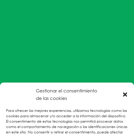
Gestionar el consentimiento
#EnColectiva estamos comprometidas con la
de las cookies
prevención de la explotación y el abuso sexual por
Para ofrecer las mejores experiencias, utilizamos tecnologías como las
parte del personal humanitario hacia personas
cookies para almacenar y/o acceder a la información del dispositivo.
refugiadas, migrantes desplazadas internas y/o
El consentimiento de estas tecnologías nos permitirá procesar datos
victimas sobrevivientes de Violencias Basadas en
como el comportamiento de navegación o las identificaciones únicas
en este sitio. No consentir o retirar el consentimiento, puede afectar
Género.