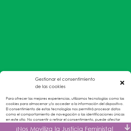
Gestionar el consentimiento
#EnColectiva estamos comprometidas con la
de las cookies
prevención de la explotación y el abuso sexual por
Para ofrecer las mejores experiencias, utilizamos tecnologías como las
parte del personal humanitario hacia personas
cookies para almacenar y/o acceder a la información del dispositivo.
refugiadas, migrantes desplazadas internas y/o
El consentimiento de estas tecnologías nos permitirá procesar datos
victimas sobrevivientes de Violencias Basadas en
como el comportamiento de navegación o las identificaciones únicas
en este sitio. No consentir o retirar el consentimiento, puede afectar
Género.
negativamente a ciertas características y funciones.
¡Nos Moviliza la Justicia Feminista!