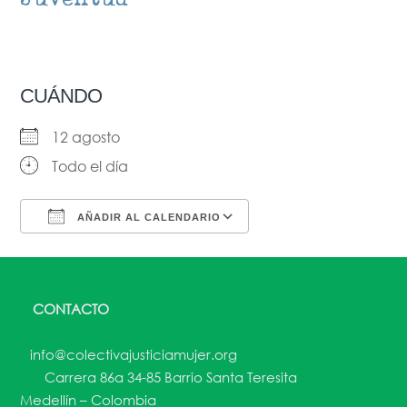
CUÁNDO
12 agosto
Todo el día
AÑADIR AL CALENDARIO
Descargar ICS
Google Calendar
CONTACTO
info@colectivajusticiamujer.org
Carrera 86a 34-85 Barrio Santa Teresita
Medellín – Colombia