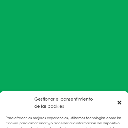
Gestionar el consentimiento
#EnColectiva estamos comprometidas con la
de las cookies
prevención de la explotación y el abuso sexual por
Para ofrecer las mejores experiencias, utilizamos tecnologías como las
parte del personal humanitario hacia personas
cookies para almacenar y/o acceder a la información del dispositivo.
refugiadas, migrantes desplazadas internas y/o