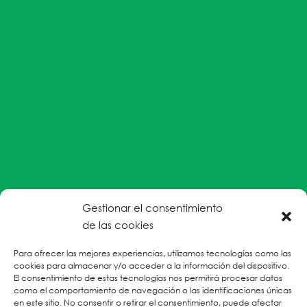
Gestionar el consentimiento
#EnColectiva estamos comprometidas con la
de las cookies
prevención de la explotación y el abuso sexual por
Para ofrecer las mejores experiencias, utilizamos tecnologías como las
parte del personal humanitario hacia personas
cookies para almacenar y/o acceder a la información del dispositivo.
refugiadas, migrantes desplazadas internas y/o
El consentimiento de estas tecnologías nos permitirá procesar datos
victimas sobrevivientes de Violencias Basadas en
como el comportamiento de navegación o las identificaciones únicas
en este sitio. No consentir o retirar el consentimiento, puede afectar
Género.